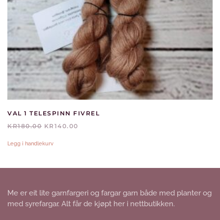
VAL 1 TELESPINN FIVREL
OPPRINNELIG
NÅVÆRENDE
KR
180.00
KR
140.00
PRIS
PRIS
VAR:
ER:
Legg i handlekurv
KR180.00.
KR140.00.
Me er eit lite garnfargeri og fargar garn både med planter og
med syrefargar. Alt får de kjøpt her i nettbutikken.