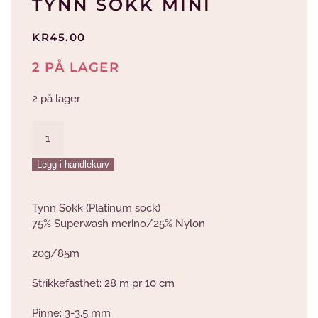
TYNN SOKK MINI
KR
45.00
2 PÅ LAGER
2 på lager
Tynn
Sokk
Mini
Legg i handlekurv
antall
Tynn Sokk (Platinum sock)
75% Superwash merino/25% Nylon
20g/85m
Strikkefasthet: 28 m pr 10 cm
Pinne: 3-3,5 mm