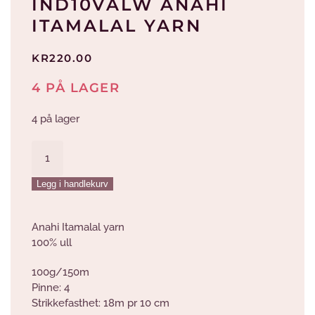
IND10VALW ANAHI
ITAMALAL YARN
KR
220.00
4 PÅ LAGER
4 på lager
Ind10ValW
Anahi
Itamalal
Legg i handlekurv
Yarn
antall
Anahi Itamalal yarn
100% ull
100g/150m
Pinne: 4
Strikkefasthet: 18m pr 10 cm