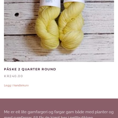
PÅSKE 2 QUARTER ROUND
KR
240.00
Legg i handlekurv
Me er eit lite garnfargeri og fargar garn både med planter og
med syrefargar. Alt får de kjøpt her i nettbutikken.