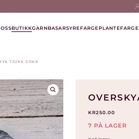
 OSS
BUTIKK
GARNBASAR
SYREFARGE
PLANTEFARGE
KYA TJUKK SOKK
OVERSKY
KR
250.00
7 PÅ LAGER