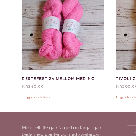
RESTEFEST 24 MELLOM MERINO
TIVOLI 
KR
240.00
KR
200.0
Legg i handlekurv
Legg i hand
Me er eit lite garnfargeri og fargar garn
både med planter og med syrefargar.