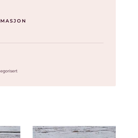
RMASJON
egorisert