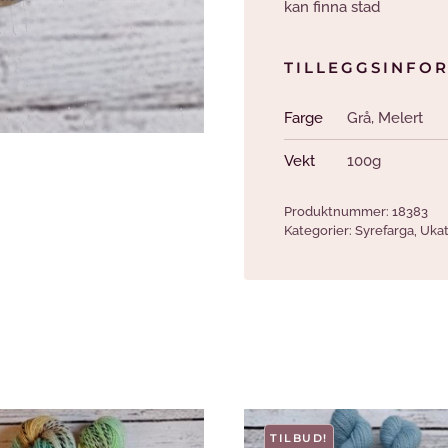
kan finna stad
TILLEGGSINFO
Farge
Grå
,
Melert
Vekt
100g
Produktnummer:
18383
Kategorier:
Syrefarga
,
Ukat
TILBUD!