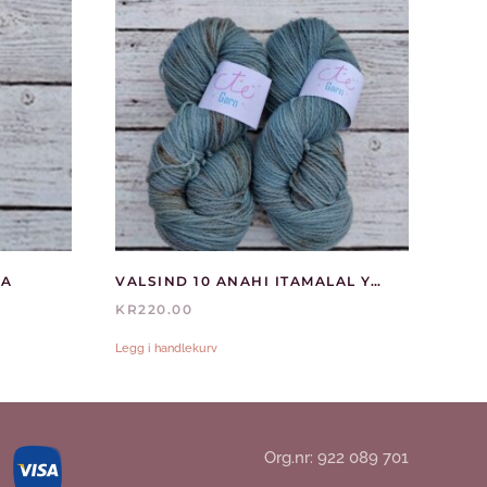
KA
VALSIND 10 ANAHI ITAMALAL YARN
ENDE
KR
220.00
Legg i handlekurv
0.
Org.nr: 922 089 701