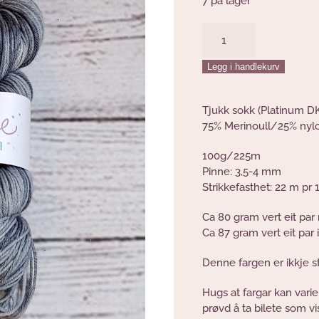
7 på lager
Overskya
Tjukk
Sokk
Legg i handlekurv
antall
Tjukk sokk (Platinum D
75% Merinoull/25% nyl
100g/225m
Pinne: 3,5-4 mm
Strikkefasthet: 22 m pr
Ca 80 gram vert eit par 
Ca 87 gram vert eit par i 
Denne fargen er ikkje st
Hugs at fargar kan varie
prøvd å ta bilete som v