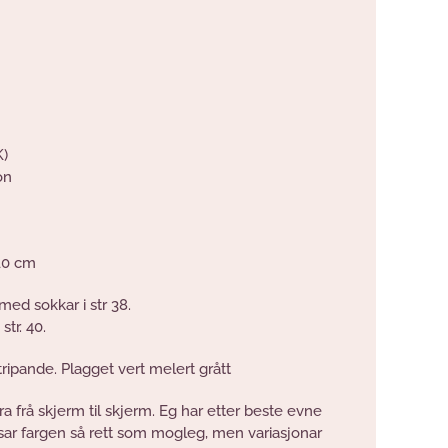
K)
on
 10 cm
med sokkar i str 38.
str. 40.
ripande. Plagget vert melert grått
ra frå skjerm til skjerm. Eg har etter beste evne
isar fargen så rett som mogleg, men variasjonar