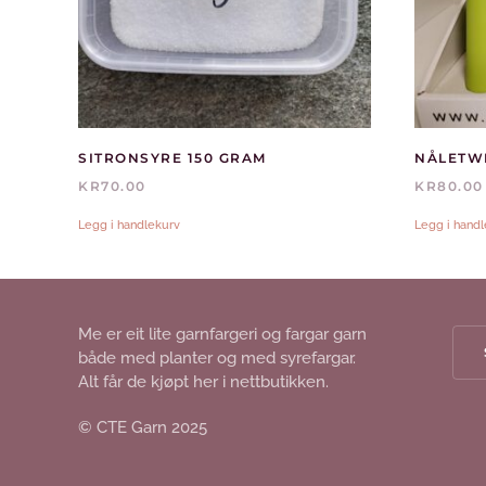
SITRONSYRE 150 GRAM
KR
70.00
KR
80.00
Legg i handlekurv
Legg i hand
Me er eit lite garnfargeri og fargar garn
både med planter og med syrefargar.
Alt får de kjøpt her i nettbutikken.
© CTE Garn 2025