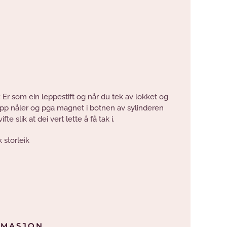
r. Er som ein leppestift og når du tek av lokket og
opp nåler og pga magnet i botnen av sylinderen
fte slik at dei vert lette å få tak i.
 storleik
RMASJON