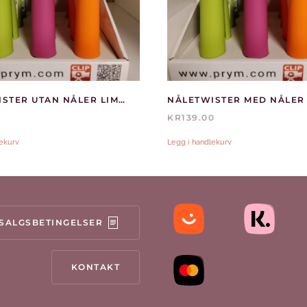
NÅLETWISTER UTAN NÅLER LIMEGRØN
KR
139.00
lekurv
Legg i handlekurv
SALGSBETINGELSER
KONTAKT