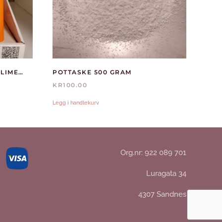
NÅLETWISTER MED NÅLER LIMEGRØN
POTTASKE 500 GRAM
KR
100.00
Legg i handlekurv
Org.nr: 922 089 701
Luragata 34
4307 Sandnes