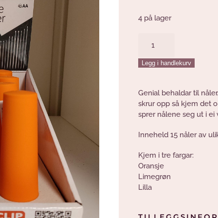
4 på lager
Nåletwister
med
nåler
Legg i handlekurv
Oransje
antall
Genial behaldar til nåle
skrur opp så kjem det 
sprer nålene seg ut i ei vi
Inneheld 15 nåler av ulik
Kjem i tre fargar:
Oransje
Limegrøn
Lilla
TILLEGGSINFO