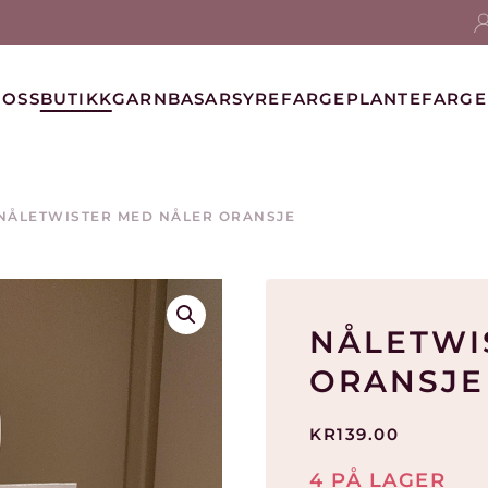
 OSS
BUTIKK
GARNBASAR
SYREFARGE
PLANTEFARGE
NÅLETWISTER MED NÅLER ORANSJE
NÅLETWI
ORANSJE
KR
139.00
4 PÅ LAGER