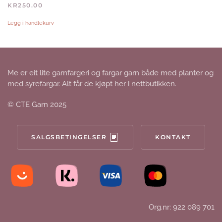
KR
250.00
Legg i handlekurv
Me er eit lite garnfargeri og fargar garn både med planter og
med syrefargar. Alt får de kjøpt her i nettbutikken.
© CTE Garn 2025
SALGSBETINGELSER
KONTAKT
Org.nr: 922 089 701