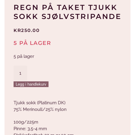
REGN PÅ TAKET TJUKK
SOKK SJØLVSTRIPANDE
KR
250.00
5 PÅ LAGER
5 på lager
Regn
på
taket
Legg i handlekurv
Tjukk
Sokk
sjølvstripande
Tjukk sokk (Platinum DK)
antall
75% Merinoull/25% nylon
100g/225m
Pinne: 3,5-4 mm