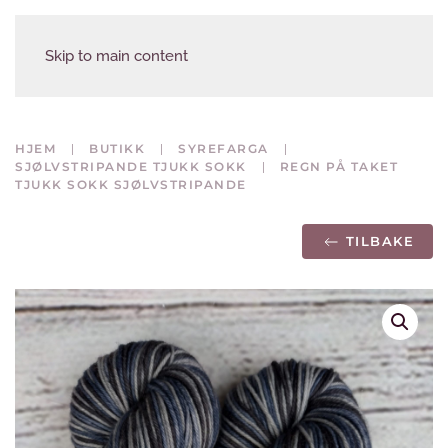
Skip to main content
HJEM
BUTIKK
SYREFARGA
SJØLVSTRIPANDE TJUKK SOKK
REGN PÅ TAKET
TJUKK SOKK SJØLVSTRIPANDE
TILBAKE