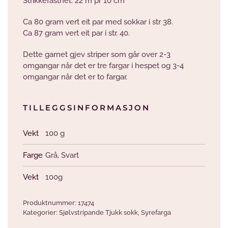
Strikkefasthet: 22 m pr 10 cm
Ca 80 gram vert eit par med sokkar i str 38.
Ca 87 gram vert eit par i str. 40.
Dette garnet gjev striper som går over 2-3
omgangar når det er tre fargar i hespet og 3-4
omgangar når det er to fargar.
TILLEGGSINFORMASJON
Vekt
100 g
Farge
Grå
,
Svart
Vekt
100g
Produktnummer:
17474
Kategorier:
Sjølvstripande Tjukk sokk
,
Syrefarga