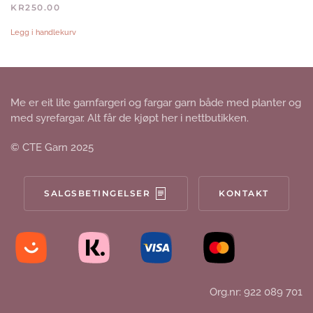
KR
250.00
Legg i handlekurv
Me er eit lite garnfargeri og fargar garn både med planter og
med syrefargar. Alt får de kjøpt her i nettbutikken.
© CTE Garn 2025
SALGSBETINGELSER
KONTAKT
Org.nr: 922 089 701