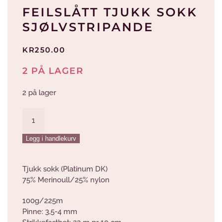
FEILSLÅTT TJUKK SOKK
SJØLVSTRIPANDE
KR
250.00
2 PÅ LAGER
2 på lager
Feilslått
Tjukk
Sokk
Legg i handlekurv
Sjølvstripande
antall
Tjukk sokk (Platinum DK)
75% Merinoull/25% nylon
100g/225m
Pinne: 3,5-4 mm