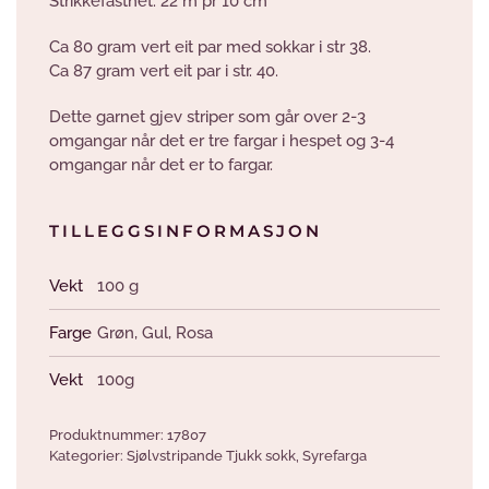
Strikkefasthet: 22 m pr 10 cm
Ca 80 gram vert eit par med sokkar i str 38.
Ca 87 gram vert eit par i str. 40.
Dette garnet gjev striper som går over 2-3
omgangar når det er tre fargar i hespet og 3-4
omgangar når det er to fargar.
TILLEGGSINFORMASJON
Vekt
100 g
Farge
Grøn
,
Gul
,
Rosa
Vekt
100g
Produktnummer:
17807
Kategorier:
Sjølvstripande Tjukk sokk
,
Syrefarga