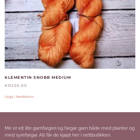
KLEMENTIN SNOBB MEDIUM
KR
250.00
Legg i handlekurv
Me er eit lite garnfargeri og fargar garn både med planter og
med syrefargar. Alt får de kjøpt her i nettbutikken.