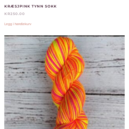
KRÆSJPINK TYNN SOKK
KR
250.00
Legg i handlekurv