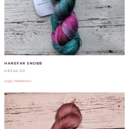
HANEFAR SNOBB
KR
240.00
Legg i handlekurv