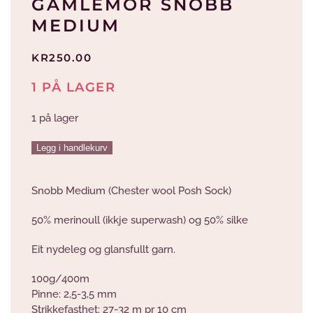
GAMLEMOR SNOBB
MEDIUM
KR
250.00
1 PÅ LAGER
1 på lager
Gamlemor
Legg i handlekurv
Snobb
Medium
Snobb Medium (Chester wool Posh Sock)
antall
50% merinoull (ikkje superwash) og 50% silke
Eit nydeleg og glansfullt garn.
100g/400m
Pinne: 2,5-3,5 mm
Strikkefasthet: 27-32 m pr 10 cm