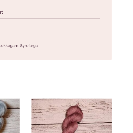
rt
 sokkegarn
,
Syrefarga