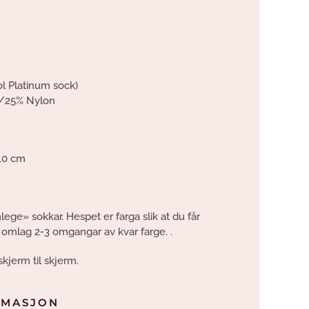
l Platinum sock)
/25% Nylon
 10 cm
lege» sokkar. Hespet er farga slik at du får
t omlag 2-3 omgangar av kvar farge. .
skjerm til skjerm.
RMASJON