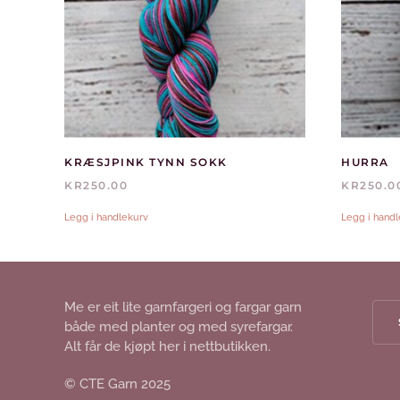
KRÆSJPINK TYNN SOKK
HURRA
KR
250.00
KR
250.0
Legg i handlekurv
Legg i hand
Me er eit lite garnfargeri og fargar garn
både med planter og med syrefargar.
Alt får de kjøpt her i nettbutikken.
© CTE Garn 2025