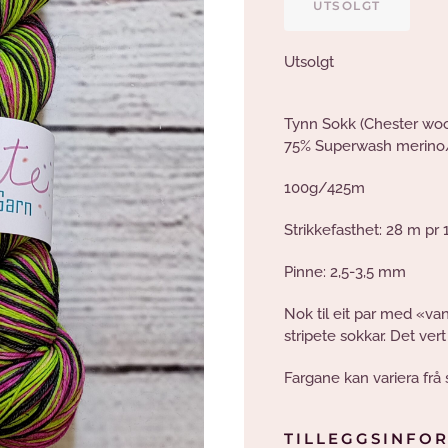
UTSOLGT
Utsolgt
Tynn Sokk (Chester woo
75% Superwash merino
100g/425m
Strikkefasthet: 28 m pr
Pinne: 2,5-3,5 mm
Nok til eit par med «van
stripete sokkar. Det ver
Fargane kan variera frå 
TILLEGGSINFO