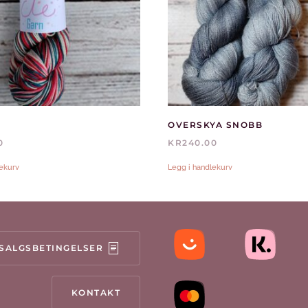
OVERSKYA SNOBB
0
KR
240.00
lekurv
Legg i handlekurv
SALGSBETINGELSER
KONTAKT