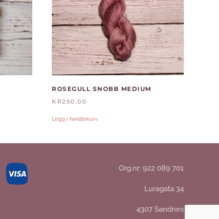
ROSEGULL SNOBB MEDIUM
KR
250.00
Legg i handlekurv
Org.nr: 922 089 701
Luragata 34
4307 Sandnes