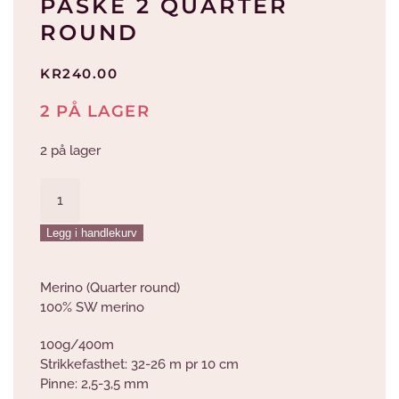
PÅSKE 2 QUARTER
ROUND
KR
240.00
2 PÅ LAGER
2 på lager
Påske
2
Quarter
Legg i handlekurv
Round
antall
Merino (Quarter round)
100% SW merino
100g/400m
Strikkefasthet: 32-26 m pr 10 cm
Pinne: 2,5-3,5 mm