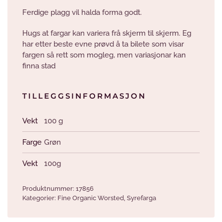
Ferdige plagg vil halda forma godt.
Hugs at fargar kan variera frå skjerm til skjerm. Eg
har etter beste evne prøvd å ta bilete som visar
fargen så rett som mogleg, men variasjonar kan
finna stad
TILLEGGSINFORMASJON
Vekt
100 g
Farge
Grøn
Vekt
100g
Produktnummer:
17856
Kategorier:
Fine Organic Worsted
,
Syrefarga