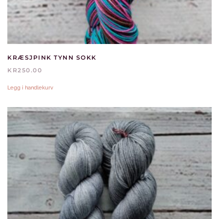
KRÆSJPINK TYNN SOKK
KR
250.00
Legg i handlekurv