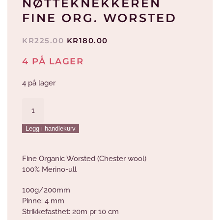
NØTTEKNEKKEREN
FINE ORG. WORSTED
OPPRINNELIG
NÅVÆRENDE
KR
225.00
KR
180.00
PRIS
PRIS
4 PÅ LAGER
VAR:
ER:
KR225.00.
KR180.00.
4 på lager
Nøtteknekkeren
Fine
org.
Legg i handlekurv
worsted
antall
Fine Organic Worsted (Chester wool)
100% Merino-ull
100g/200mm
Pinne: 4 mm
Strikkefasthet: 20m pr 10 cm