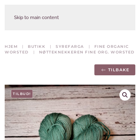
Skip to main content
HJEM
BUTIKK
SYREFARGA
FINE ORGANIC
WORSTED
NØTTEKNEKKEREN FINE ORG. WORSTED
TILBAKE
TILBUD!