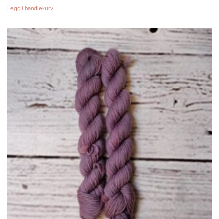
VAR:
ER:
Legg i handlekurv
KR220.00.
KR176.00.