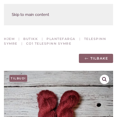
Skip to main content
HJEM
BUTIKK
PLANTEFARGA
TELESPINN
SYMRE
CO1 TELESPINN SYMRE
TILBAKE
TILBUD!