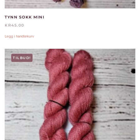
TYNN SOKK MINI
KR
45.00
Legg i handlekurv
TILBUD!