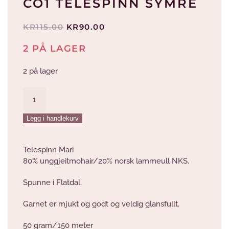
CO1 TELESPINN SYMRE
OPPRINNELIG
NÅVÆRENDE
KR
115.00
KR
90.00
PRIS
PRIS
2 PÅ LAGER
VAR:
ER:
KR115.00.
KR90.00.
2 på lager
Co1
Telespinn
Symre
Legg i handlekurv
antall
Telespinn Mari
80% unggjeitmohair/20% norsk lammeull NKS.
Spunne i Flatdal.
Garnet er mjukt og godt og veldig glansfullt.
50 gram/150 meter