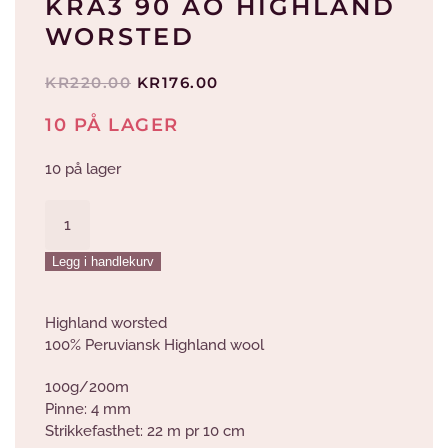
KRA3 90 AO HIGHLAND
WORSTED
OPPRINNELIG
NÅVÆRENDE
KR
220.00
KR
176.00
PRIS
PRIS
10 PÅ LAGER
VAR:
ER:
KR220.00.
KR176.00.
10 på lager
Kra3
90
AO
Legg i handlekurv
Highland
Worsted
antall
Highland worsted
100% Peruviansk Highland wool
100g/200m
Pinne: 4 mm
Strikkefasthet: 22 m pr 10 cm