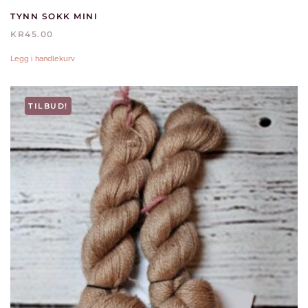
TYNN SOKK MINI
KR
45.00
Legg i handlekurv
TILBUD!