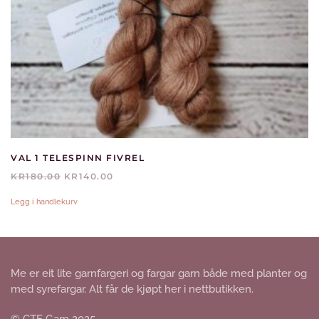
VAL 1 TELESPINN FIVREL
OPPRINNELIG
NÅVÆRENDE
KR
180.00
KR
140.00
PRIS
PRIS
VAR:
ER:
Legg i handlekurv
KR180.00.
KR140.00.
Me er eit lite garnfargeri og fargar garn både med planter og
med syrefargar. Alt får de kjøpt her i nettbutikken.
© CTE Garn 2025